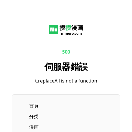
摸
摸
漫画
mmero.com
500
伺服器錯誤
t.replaceAll is not a function
首頁
分类
漫画