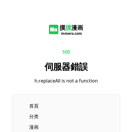
摸
摸
漫画
mmero.com
500
伺服器錯誤
h.replaceAll is not a function
首頁
分类
漫画