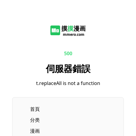
摸
摸
漫画
mmero.com
500
伺服器錯誤
t.replaceAll is not a function
首頁
分类
漫画