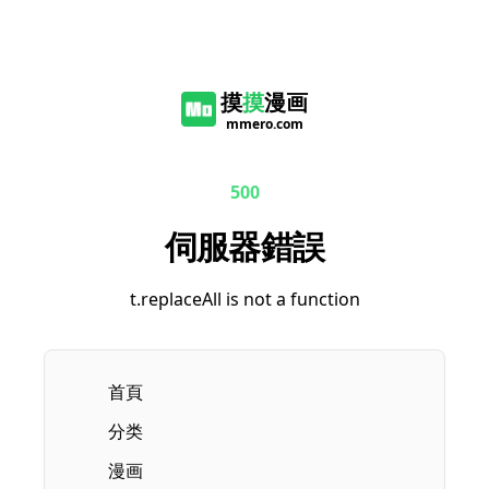
摸
摸
漫画
mmero.com
500
伺服器錯誤
t.replaceAll is not a function
首頁
分类
漫画