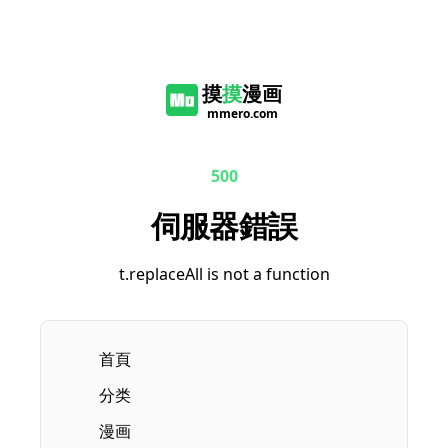
摸
摸
漫画
mmero.com
500
伺服器錯誤
t.replaceAll is not a function
首頁
分类
漫画