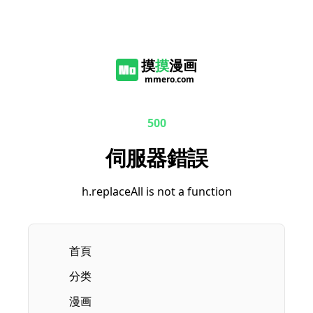
摸
摸
漫画
mmero.com
500
伺服器錯誤
h.replaceAll is not a function
首頁
分类
漫画