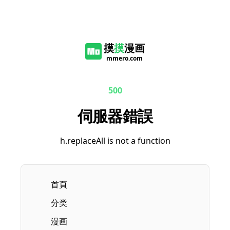
摸
摸
漫画
mmero.com
500
伺服器錯誤
h.replaceAll is not a function
首頁
分类
漫画