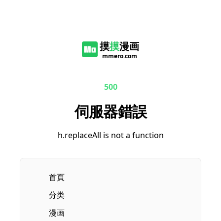
摸
摸
漫画
mmero.com
500
伺服器錯誤
h.replaceAll is not a function
首頁
分类
漫画