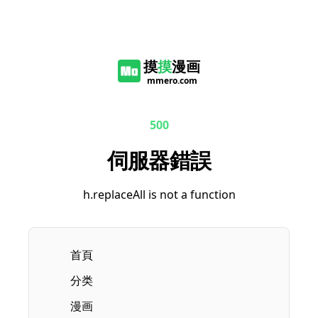
摸
摸
漫画
mmero.com
500
伺服器錯誤
h.replaceAll is not a function
首頁
分类
漫画